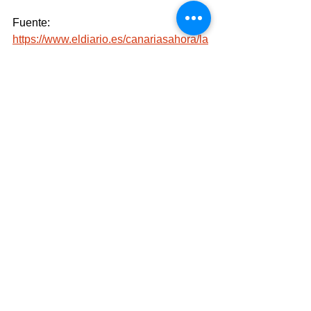
Fuente: 
https://www.eldiario.es/canariasahora/la
palmaahora/cabildo-palma-homenajea-
gonzalo-gonzalez-exposicion-mejores-
obras_1_11389548.html
Ver todo
Entradas recientes