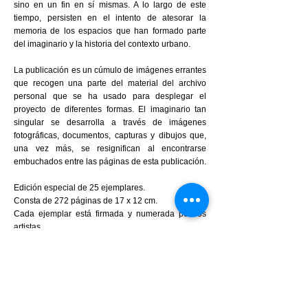
sino en un fin en sí mismas. A lo largo de este
tiempo, persisten en el intento de atesorar la
memoria de los espacios que han formado parte
del imaginario y la historia del contexto urbano.
La publicación es un cúmulo de imágenes errantes
que recogen una parte del material del archivo
personal que se ha usado para desplegar el
proyecto de diferentes formas. El imaginario tan
singular se desarrolla a través de imágenes
fotográficas, documentos, capturas y dibujos que,
una vez más, se resignifican al encontrarse
embuchados entre las páginas de esta publicación.
Edición especial de 25 ejemplares.
Consta de 272 páginas de 17 x 12 cm.
Cada ejemplar está firmada y numerada por los
artistas.
La sobrecubierta está realizada con el papel de
embalaje de los antiguos bazares hindúes de la
ciudad, incluye una octavilla original del Vídeo
Club Sexy Shop Conquistador y una fotografía de
30 x 42 cm.
Toda la edición está realizada en Risografía.