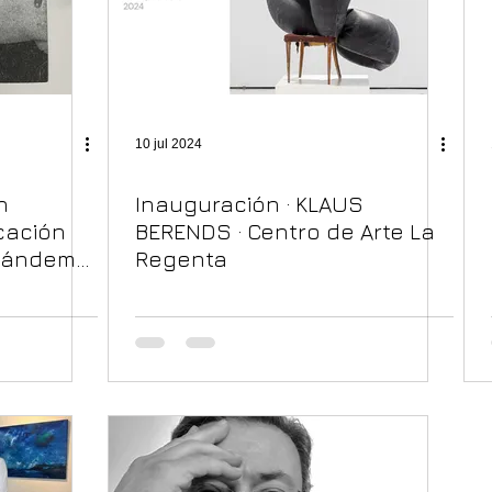
10 jul 2024
n
Inauguración · KLAUS
cación
BERENDS · Centro de Arte La
tándem
Regenta
quena.