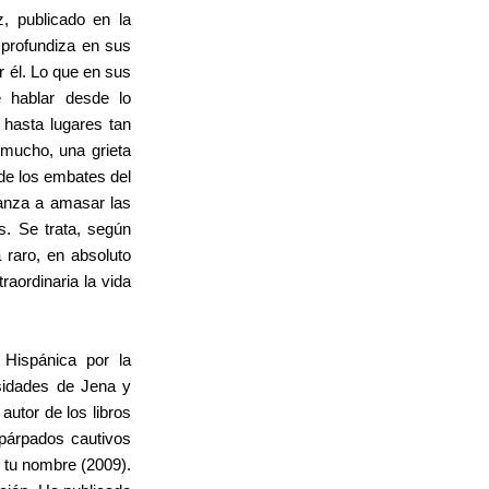
z, publicado en la
a profundiza en sus
r él. Lo que en sus
e hablar desde lo
 hasta lugares tan
mucho, una grieta
de los embates del
lanza a amasar las
. Se trata, según
 raro, en absoluto
aordinaria la vida
 Hispánica por la
sidades de Jena y
utor de los libros
 párpados cautivos
 tu nombre (2009).