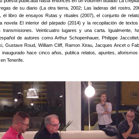
u poesía publicada hasta entonces en un volumen titulado La crepita
regas de su diario (La otra tierra, 2002; Las laderas del rostro, 20
, el libro de ensayos Rutas y rituales (2007), el conjunto de rela
a novela El interior del párpado (2014) y la recopilación de texto
transmisiones. Veinticuatro lugares y una carta. Igualmente, 
 español de autores como Arthur Schopenhauer, Philippe Jaccotte
i, Gustave Roud, William Cliff, Ramon Xirau, Jacques Ancet o Fab
, inaugurado hace cinco años, publica relatos, apuntes, aforismo
 en Tenerife.