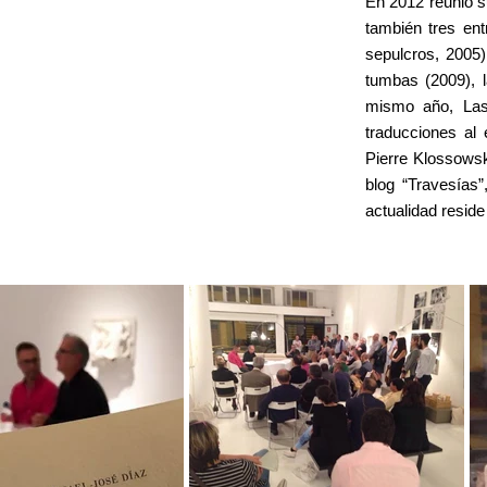
En 2012 reunió s
también tres ent
sepulcros, 2005)
tumbas (2009), l
mismo año, Las 
traducciones al
Pierre Klossowsk
blog “Travesías”
actualidad reside