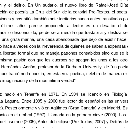
n y el delirio. En Un sudario, el nuevo libro de Rafael-José Día
cción de poesía La Cruz del Sur, de la editorial Pre-Textos, el poet
ones y nos sitúa también ante territorios nunca antes transitados po
últimos años parece proponerle al lector es un desafío: el d
ra lo desconocido, perderse a medida que trastabilla y deslizarse
 una gruta marina, una casa abandonada que dejó de existir hace 
lo hace a veces con la irreverencia de quienes se saben a expensas 
a libertad formal que no maneja patrones consabidos sino que se 
 misma pasión con que los cuerpos se apegan los unos a los otros
 Hernández Adrián, profesor de la Durham University, de "un poeta
muestra cómo la poesía, en esta voz poética, celebra de manera extr
la imaginación y de la más íntima verdad".
z nació en Tenerife en 1971. En 1994 se licenció en Filología
La Laguna. Entre 1995 y 2000 fue lector de español en las univer
a). Posteriormente vivió en Agüimes (Gran Canaria) y en Madrid. Es a
nto en el umbral (1997), Llamada en la primera nieve (2000), Los
del insomne (2005), Antes del eclipse (Pre-Textos, 2007) y Detrás de