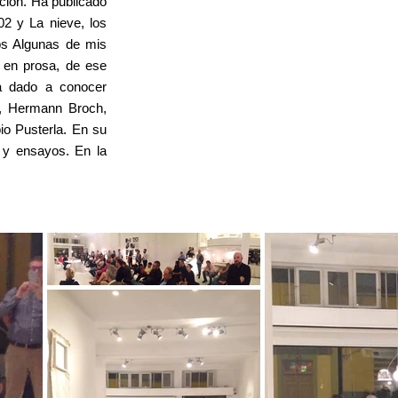
ción. Ha publicado
02 y La nieve, los
tos Algunas de mis
s en prosa, de ese
ha dado a conocer
t, Hermann Broch,
io Pusterla. En su
s y ensayos. En la