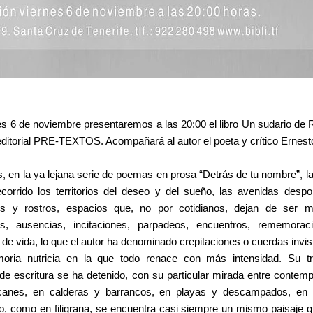
es 6 de noviembre presentaremos a las 20:00 el libro Un sudario de R
 editorial PRE-TEXTOS. Acompañará al autor el poeta y crítico Ernest
s, en la ya lejana serie de poemas en prosa “Detrás de tu nombre”, l
orrido los territorios del deseo y del sueño, las avenidas despo
es y rostros, espacios que, no por cotidianos, dejan de ser m
s, ausencias, incitaciones, parpadeos, encuentros, rememorac
s de vida, lo que el autor ha denominado crepitaciones o cuerdas invisi
ria nutricia en la que todo renace con más intensidad. Su tr
 de escritura se ha detenido, con su particular mirada entre contemp
lcanes, en calderas y barrancos, en playas y descampados, en
o, como en filigrana, se encuentra casi siempre un mismo paisaje qu