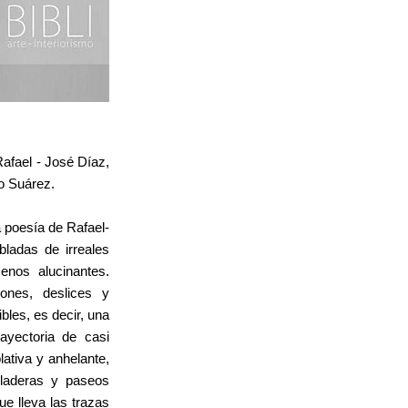
afael - José Díaz,
o Suárez.
a poesía de Rafael-
bladas de irreales
enos alucinantes.
iones, deslices y
bles, es decir, una
ayectoria de casi
lativa y anhelante,
 laderas y paseos
e lleva las trazas