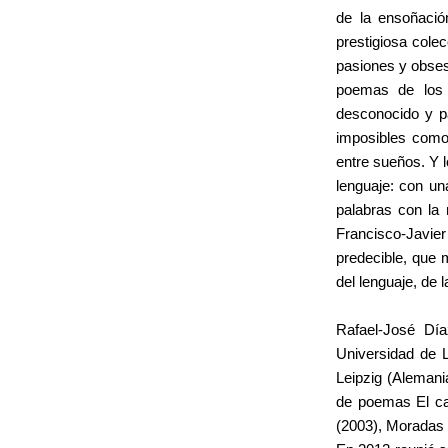
de la ensoñació
prestigiosa cole
pasiones y obsesi
poemas de los 
desconocido y pa
imposibles como
entre sueños. Y 
lenguaje: con un
palabras con la
Francisco-Javier
predecible, que 
del lenguaje, de 
Rafael-José Día
Universidad de 
Leipzig (Alemani
de poemas El ca
(2003), Moradas 