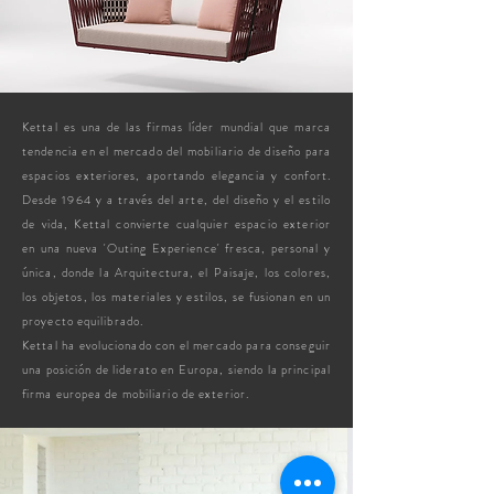
Kettal es una de las firmas líder mundial que marca
tendencia en el mercado del mobiliario de diseño para
espacios exteriores, aportando elegancia y confort.
Desde 1964 y a través del arte, del diseño y el estilo
de vida, Kettal convierte cualquier espacio exterior
en una nueva 'Outing Experience' fresca, personal y
única, donde la Arquitectura, el Paisaje, los colores,
los objetos, los materiales y estilos, se fusionan en un
proyecto equilibrado.
Kettal ha evolucionado con el mercado para conseguir
una posición de liderato en Europa, siendo la principal
firma europea de mobiliario de exterior.