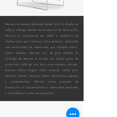
Moroso ha estado dedicada desde 1952 al diseño de
sofás y sillones además de accesorios de decoración.
Moroso se caracteriza por sofás y mobiliario de
diseño tanto para interior como exterior, utilizando
una versatilidad de materiales que incluyen vidrio,
metal, madera, textiles, etc, de gran calidad. El
catálogo de Moroso le brinda una amplia gama de
productos: sofás de uno, dos y tres cuerpos, sillones,
divanes, chaise longue, sillas, butacas, camas para
exterior, mesas, mesitas, camas, bibliotecas, espejos
y complementos. Moroso utiliza procesos de
producción no contaminantes y materiales naturales
o reciclables en todos sus productos.