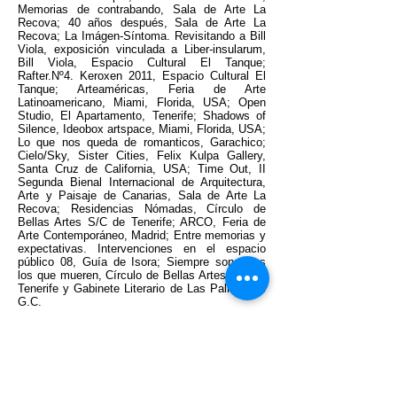
Memorias de contrabando, Sala de Arte La
Recova; 40 años después, Sala de Arte La
Recova; La Imágen-Síntoma. Revisitando a Bill
Viola, exposición vinculada a Liber-insularum,
Bill Viola, Espacio Cultural El Tanque;
Rafter.Nº4. Keroxen 2011, Espacio Cultural El
Tanque; Arteaméricas, Feria de Arte
Latinoamericano, Miami, Florida, USA; Open
Studio, El Apartamento, Tenerife; Shadows of
Silence, Ideobox artspace, Miami, Florida, USA;
Lo que nos queda de romanticos, Garachico;
Cielo/Sky, Sister Cities, Felix Kulpa Gallery,
Santa Cruz de California, USA; Time Out, II
Segunda Bienal Internacional de Arquitectura,
Arte y Paisaje de Canarias, Sala de Arte La
Recova; Residencias Nómadas, Círculo de
Bellas Artes S/C de Tenerife; ARCO, Feria de
Arte Contemporáneo, Madrid; Entre memorias y
expectativas. Intervenciones en el espacio
público 08, Guía de Isora; Siempre son otros
los que mueren, Círculo de Bellas Artes S/C de
Tenerife y Gabinete Literario de Las Palmas de
G.C.
Han realizado varias exposiciones individuales,
como: (D)escribiendo círculos. Cap. 4. En todas
direcciones, Sala de Arte la Caixa, La Laguna;
Instrucciones de cómo podar y mantener el
seto, Sala de Arte Fundación Mapfre
Guanarteme, Clamor en TEA Tenerife Espacio