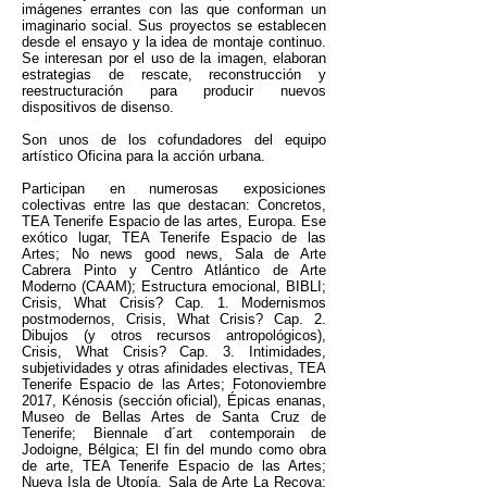
imágenes errantes con las que conforman un
imaginario social. Sus proyectos se establecen
desde el ensayo y la idea de montaje continuo.
Se interesan por el uso de la imagen, elaboran
estrategias de rescate, reconstrucción y
reestructuración para producir nuevos
dispositivos de disenso.
Son unos de los cofundadores del equipo
artístico Oficina para la acción urbana.
Participan en numerosas exposiciones
colectivas entre las que destacan: Concretos,
TEA Tenerife Espacio de las artes, Europa. Ese
exótico lugar, TEA Tenerife Espacio de las
Artes; No news good news, Sala de Arte
Cabrera Pinto y Centro Atlántico de Arte
Moderno (CAAM); Estructura emocional, BIBLI;
Crisis, What Crisis? Cap. 1. Modernismos
postmodernos, Crisis, What Crisis? Cap. 2.
Dibujos (y otros recursos antropológicos),
Crisis, What Crisis? Cap. 3. Intimidades,
subjetividades y otras afinidades electivas, TEA
Tenerife Espacio de las Artes; Fotonoviembre
2017, Kénosis (sección oficial), Épicas enanas,
Museo de Bellas Artes de Santa Cruz de
Tenerife; Biennale d´art contemporain de
Jodoigne, Bélgica; El fin del mundo como obra
de arte, TEA Tenerife Espacio de las Artes;
Nueva Isla de Utopía, Sala de Arte La Recova;